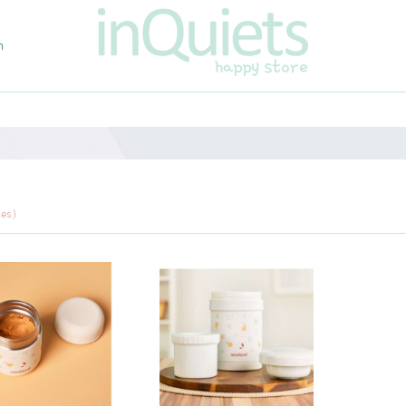
m
les)