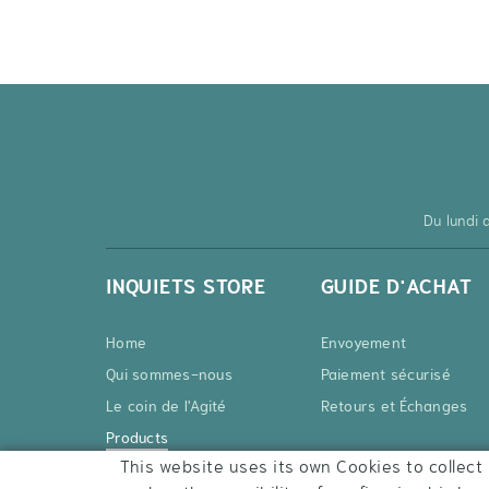
MINILAND
(1)
OLMITOS
(1)
RUNBOTT
(1)
Du lundi
INQUIETS STORE
GUIDE D'ACHAT
Home
Envoyement
Qui sommes-nous
Paiement sécurisé
Le coin de l'Agité
Retours et Échanges
Products
This website uses its own Cookies to collect 
Contact