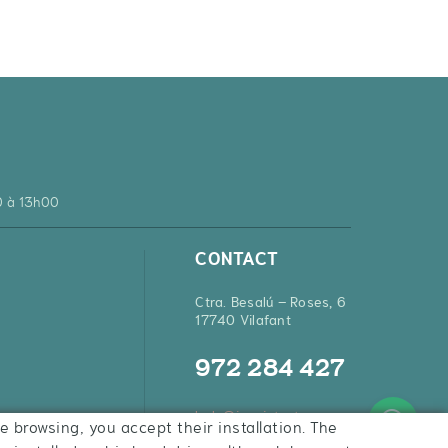
0 à 13h00
CONTACT
Ctra. Besalú – Roses, 6
17740 Vilafant
972 284 427
hola@inquietsstore.com
e browsing, you accept their installation. The