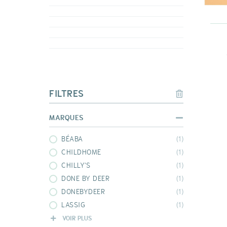
FILTRES
MARQUES
BÉABA
(1)
CHILDHOME
(1)
CHILLY'S
(1)
DONE BY DEER
(1)
DONEBYDEER
(1)
LASSIG
(1)
LIEWOOD
(1)
VOIR PLUS