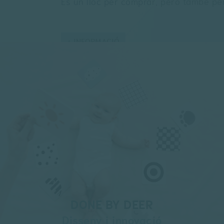
És un lloc per comprar, però també per 
MOSSEGADORS
DOUDOUS
VEURE TOTES
+ INFORMACIÓ
DONE BY DEER
Disseny i innovació