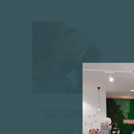
TASSA APRENENTATGE
360º DONEBYDEER
Des de
14,95 €