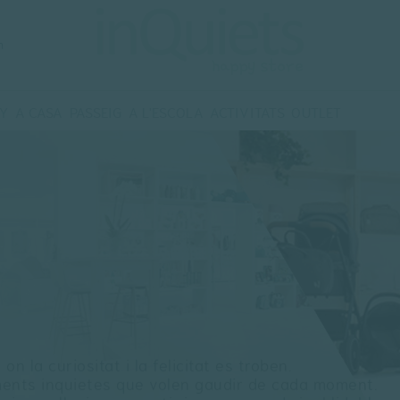
m
Y
A CASA
PASSEIG
A L'ESCOLA
ACTIVITATS
OUTLET
GIENE
MOVIMENT LLIURE
HAMAQUES I NIUS
CADIRA COTXE
ACTIVITATS
OSMÈTICA
MOBILIARI
COTXETS
TALLERS
ER LES DENTS
DESCANS
PORTEIG
ANVIADORS
DECORACIÓ
ACCESSORIS
L'AIRE LLIURE
CS
n la curiositat i la felicitat es troben.
ments inquietes que volen gaudir de cada moment.