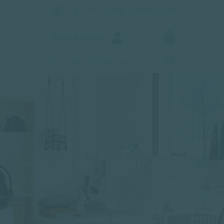
_
_
_
CAT
ESP
ENG
FRA
INICIAR SESSIÓ
Troba el producte que estàs buscant ...