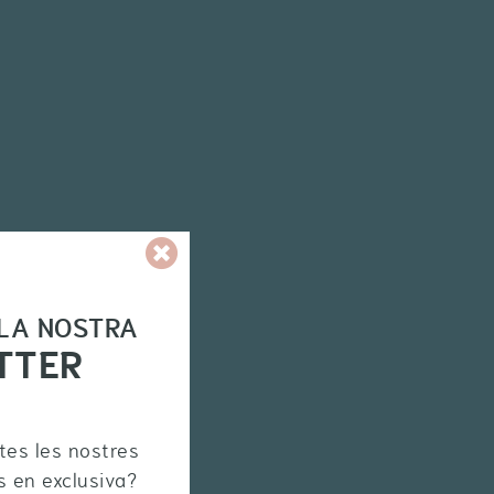
 LA NOSTRA
TTER
otes les nostres
s en exclusiva?