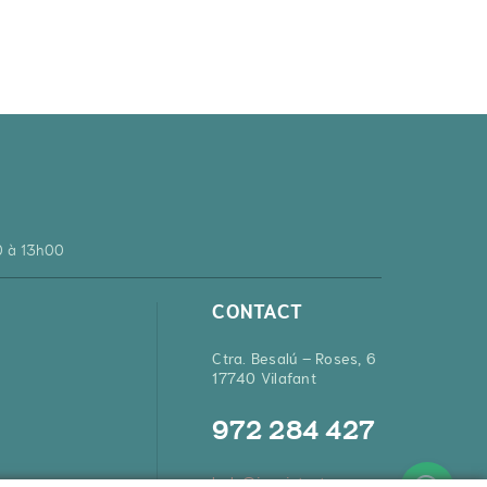
0 à 13h00
CONTACT
Ctra. Besalú – Roses, 6
17740 Vilafant
972 284 427
hola@inquietsstore.com