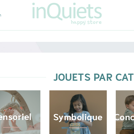
m
JOUETS PAR CA
ensoriel
Symbolique
Conc