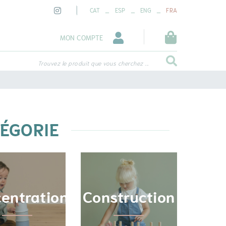
_
_
_
CAT
ESP
ENG
FRA
MON COMPTE
Trouvez le produit que vous cherchez ...
TÉGORIE
entration
Construction