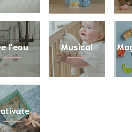
e l'eau
Musical
Ma
On wheels
otivate