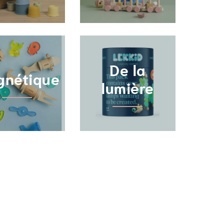
De la
gnétique
lumière