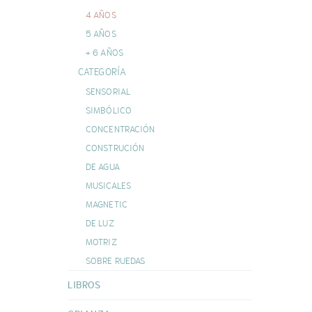
MORDEDORES
4 AÑOS
DOUDOUS
VER TODAS
5 AÑOS
+ 6 AÑOS
CATEGORÍA
SENSORIAL
SIMBÓLICO
CONCENTRACIÓN
CONSTRUCIÓN
DE AGUA
MUSICALES
MAGNETIC
DE LUZ
MOTRIZ
SOBRE RUEDAS
LIBROS