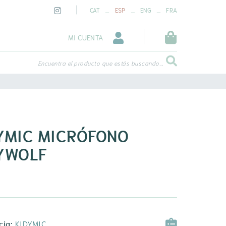
_
_
_
CAT
ESP
ENG
FRA
MI CUENTA
Encuentra el producto que estás buscando...
YMIC MICRÓFONO
YWOLF
cia:
KIDYMIC