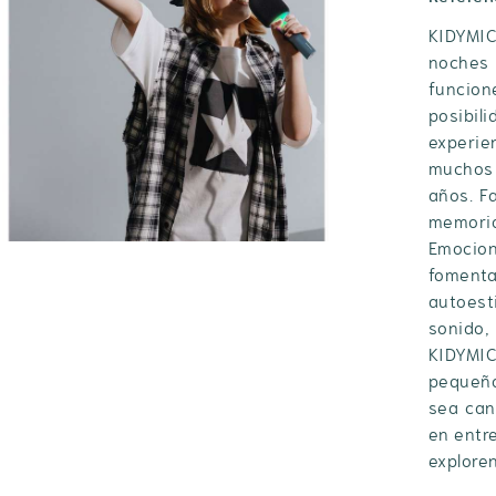
KIDYMI
noches 
funcion
posibil
experie
muchos 
años. Fa
memori
Emocion
fomenta
autoes
sonido,
KIDYMIC
pequeña
sea can
en entr
exploren