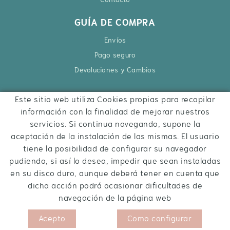
GUÍA DE COMPRA
Envíos
Pago seguro
Devoluciones y Cambios
Este sitio web utiliza Cookies propias para recopilar
CONTACTO
información con la finalidad de mejorar nuestros
Ctra. Besalú – Roses, 6
servicios. Si continua navegando, supone la
17740 Vilafant
aceptación de la instalación de las mismas. El usuario
972 284 427
tiene la posibilidad de configurar su navegador
pudiendo, si así lo desea, impedir que sean instaladas
hola@inquietsstore.com
en su disco duro, aunque deberá tener en cuenta que
dicha acción podrá ocasionar dificultades de
navegación de la página web
Acepto
Como configurar
POLÍTICA DE COOKIES
AVISO LEGAL
CONDICIONES