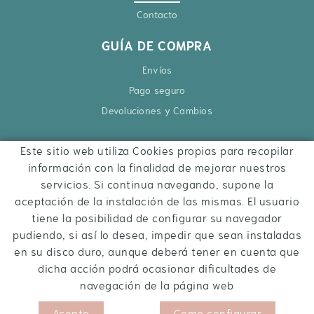
Contacto
GUÍA DE COMPRA
Envíos
Pago seguro
Devoluciones y Cambios
Este sitio web utiliza Cookies propias para recopilar
CONTACTO
información con la finalidad de mejorar nuestros
Ctra. Besalú – Roses, 6
servicios. Si continua navegando, supone la
17740 Vilafant
aceptación de la instalación de las mismas. El usuario
972 284 427
tiene la posibilidad de configurar su navegador
pudiendo, si así lo desea, impedir que sean instaladas
hola@inquietsstore.com
en su disco duro, aunque deberá tener en cuenta que
dicha acción podrá ocasionar dificultades de
navegación de la página web
Acepto
Como configurar