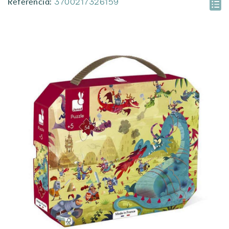
Referencia:
3700217326159