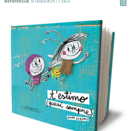
Referència:
9788490577363