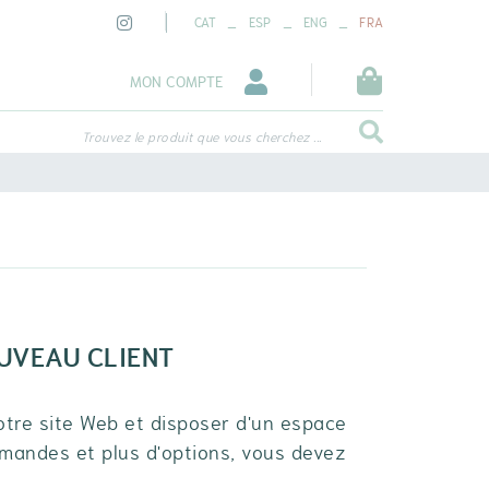
_
_
_
CAT
ESP
ENG
FRA
MON COMPTE
Trouvez le produit que vous cherchez ...
OUVEAU CLIENT
otre site Web et disposer d'un espace
mandes et plus d'options, vous devez