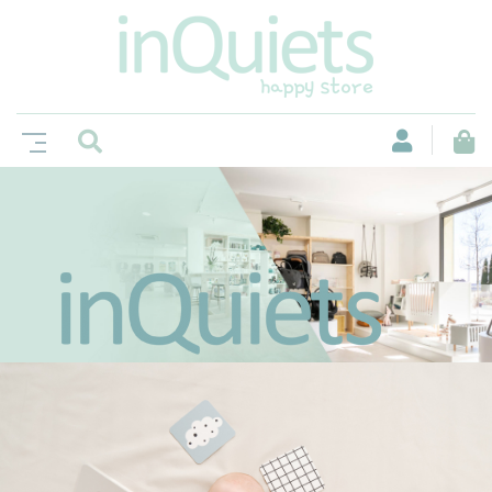
No és només una botiga, sinó un espai
on la curiositat i la felicitat es troben.