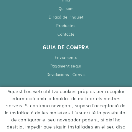
Qui som
El racó de l'Inquiet
Productes
Contacte
GUIA DE COMPRA
Enviaments
Pagament segur
Devolucions i Canvis
Aquest lloc web utilitza cookies pròpies per recopilar
CONTACTE
informació amb la finalitat de millorar els nostres
Ctra. Besalú – Roses, 6
serveis. Si continua navegant, suposa l'acceptació de
17740 Vilafant
la instal·lació de les mateixes. L'usuari té la possibilitat
972 284 427
de configurar el seu navegador podent, si així ho
desitja, impedir que siguin instal·lades en el seu disc
hola@inquietsstore.com