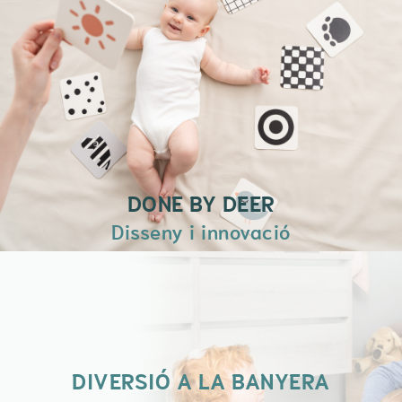
Hi trobaràs productes pensats per a
ments inquietes que volen gaudir de
cada moment.
És un lloc per comprar, però també per
jugar, llegir, compartir i crear records
inoblidables.
+ INFORMACIÓ
DONE BY DEER
Disseny i innovació
DIVERSIÓ A LA BANYERA