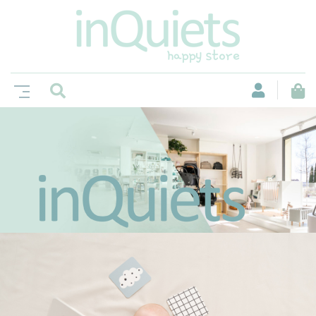
No és només una botiga, sinó un espai
on la curiositat i la felicitat es troben.