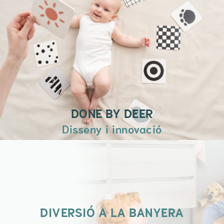
Hi trobaràs productes pensats per a
ments inquietes que volen gaudir de
cada moment.
És un lloc per comprar, però també per
jugar, llegir, compartir i crear records
inoblidables.
+ INFORMACIÓ
DONE BY DEER
Disseny i innovació
DIVERSIÓ A LA BANYERA