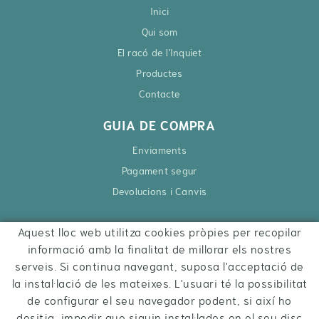
Inici
Qui som
El racó de l'Inquiet
Productes
Contacte
GUIA DE COMPRA
Enviaments
Pagament segur
Devolucions i Canvis
Aquest lloc web utilitza cookies pròpies per recopilar
CONTACTE
informació amb la finalitat de millorar els nostres
Ctra. Besalú – Roses, 6
serveis. Si continua navegant, suposa l'acceptació de
17740 Vilafant
la instal·lació de les mateixes. L'usuari té la possibilitat
972 284 427
de configurar el seu navegador podent, si així ho
desitja, impedir que siguin instal·lades en el seu disc