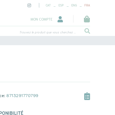
_
_
_
CAT
ESP
ENG
FRA
MON COMPTE
Trouvez le produit que vous cherchez ...
ce:
8713291770799
PONIBILITÉ