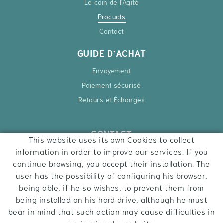
Le coin de l'Agité
Products
Contact
GUIDE D'ACHAT
Envoyement
Paiement sécurisé
Retours et Échanges
CONTACT
This website uses its own Cookies to collect
Ctra. Besalú – Roses, 6
information in order to improve our services. If you
17740 Vilafant
continue browsing, you accept their installation. The
972 284 427
user has the possibility of configuring his browser,
being able, if he so wishes, to prevent them from
hola@inquietsstore.com
being installed on his hard drive, although he must
bear in mind that such action may cause difficulties in