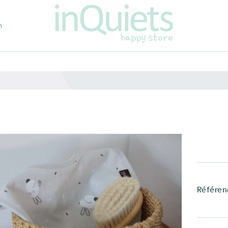
m
Référen