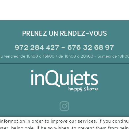
PRENEZ UN RENDEZ-VOUS
972 284 427 - 676 32 68 97
 au vendredi de 10h00 à 13h00 / de 16h00 à 20h00 - Samedi de 10h0
information in order to improve our services. If you continu
wser, being able, if he so wishes, to prevent them from bei