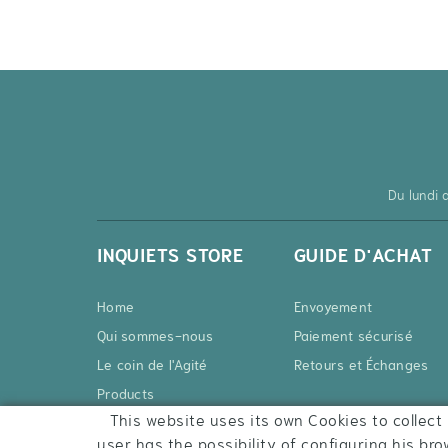
Du lundi
INQUIETS STORE
GUIDE D'ACHAT
Home
Envoyement
Qui sommes-nous
Paiement sécurisé
Le coin de l'Agité
Retours et Échanges
Products
This website uses its own Cookies to collect 
Contact
user has the possibility of configuring his bro