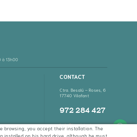
0 à 13h00
CONTACT
Ctra. Besalú – Roses, 6
17740 Vilafant
972 284 427
hola@inquietsstore.com
e browsing, you accept their installation. The
ng installed on his hard drive, although he must