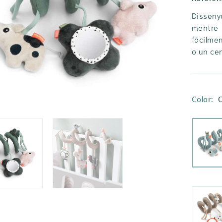
Disseny
mentre 
fàcilmen
o un cen
Color:
C