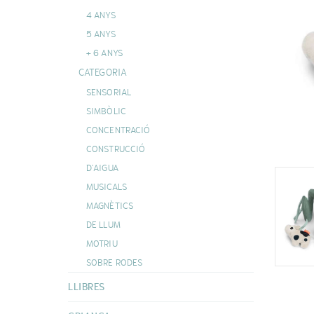
MOSSEGADORS
4 ANYS
DOUDOUS
VEURE TOTES
5 ANYS
+ 6 ANYS
CATEGORIA
SENSORIAL
SIMBÒLIC
CONCENTRACIÓ
CONSTRUCCIÓ
D'AIGUA
MUSICALS
MAGNÈTICS
DE LLUM
MOTRIU
SOBRE RODES
LLIBRES