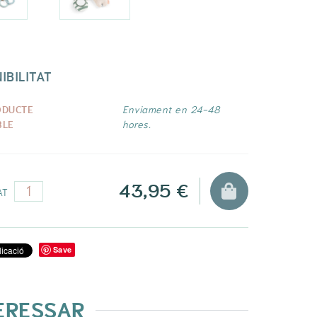
IBILITAT
ODUCTE
Enviament en 24-48
BLE
hores.
43,95 €
AT
Save
TERESSAR