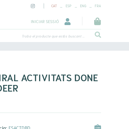
_
_
_
CAT
ESP
ENG
FRA
INICIAR SESSIÓ
Troba el producte que estàs buscant ...
IRAL ACTIVITATS DONE
DEER
cia:
ESACTDBD