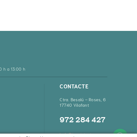
0 h a 13:00 h
CONTACTE
Ctra. Besalú – Roses, 6
17740 Vilafant
972 284 427
hola@inquietsstore.com